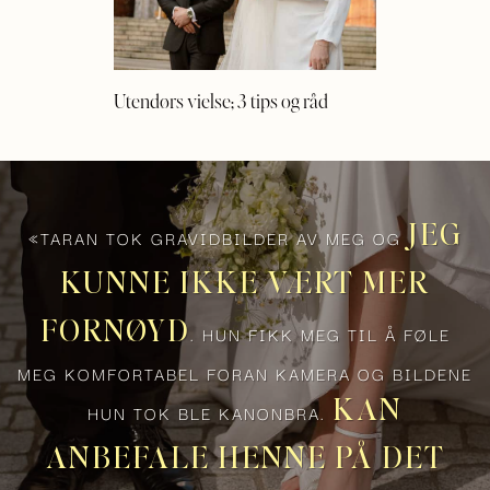
Utendørs vielse; 3 tips og råd
JEG
«TARAN TOK GRAVIDBILDER AV MEG OG
KUNNE IKKE VÆRT MER
FORNØYD
. HUN FIKK MEG TIL Å FØLE
MEG KOMFORTABEL FORAN KAMERA OG BILDENE
KAN
HUN TOK BLE KANONBRA.
ANBEFALE HENNE PÅ DET