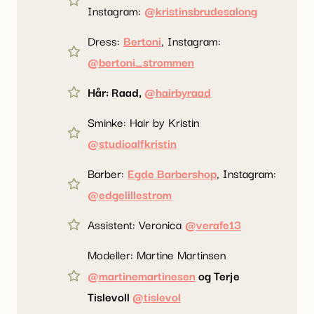
Instagram:
@kristinsbrudesalong
Dress:
Bertoni
, Instagram:
@bertoni_strommen
Hår: Raad,
@hairbyraad
Sminke: Hair by Kristin
@studioalfkristin
Barber:
Egde Barbershop
, Instagram:
@edgelillestrom
Assistent: Veronica
@verafe13
Modeller: Martine Martinsen
@martinemartinesen
og Terje
Tislevoll
@tislevol