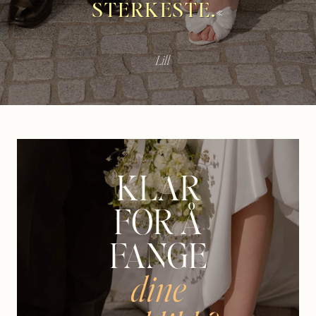
STERKESTE.
«
— Lill
KLAR
FOR Å
FANGE
dine