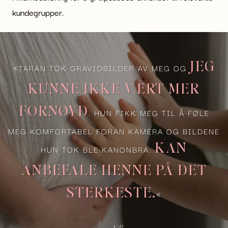
kundegrupper.
JEG
«TARAN TOK GRAVIDBILDER AV MEG OG
KUNNE IKKE VÆRT MER
FORNØYD
. HUN FIKK MEG TIL Å FØLE
MEG KOMFORTABEL FORAN KAMERA OG BILDENE
KAN
HUN TOK BLE KANONBRA.
ANBEFALE HENNE PÅ DET
STERKESTE.
«