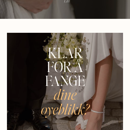
— Lill
KLAR
FOR Å
FANGE
dine
øyeblikk?