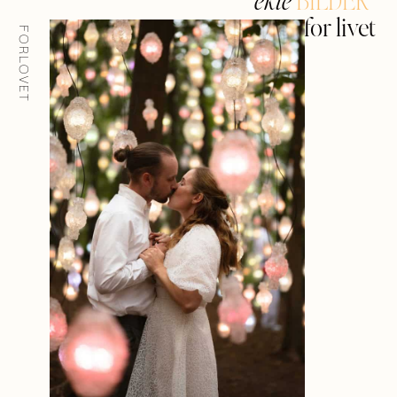
BILDER
ekte
for livet
FORLOVET