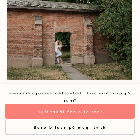
Siste del
Kamera, kaffe og cookies er det som holder denne bedriften i gang. Vil
du ha?
Etter fotograferingen tar jeg meg av redigeringen og
Kaffeskål for alle tre!
velger ut de beste bildene. Dere får deretter tilgang til et
digitalt galleri hvor dere kan se gjennom bildene og
Bare bilder på meg, takk
velge hvilke filer eller produkter dere vil ha. Her har vi