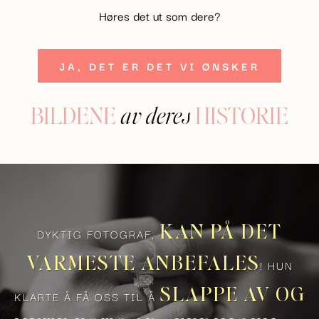
Høres det ut som dere?
JA, DET ER DET VI ØNSKER
BILDENE
HISTORIE
av deres
KAN PÅ DET
DYKTIG FOTOGRAF,
VARMESTE ANBEFALES
! HUN
SLAPPE AV OG
KLARTE Å FÅ OSS TIL Å