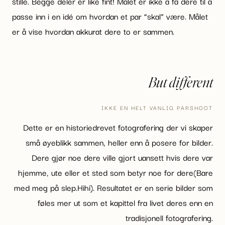
stille. Begge deler er like fint! Målet er ikke å få dere til å
passe inn i en idé om hvordan et par “skal” være. Målet
er å vise hvordan akkurat dere to er sammen.
But different
IKKE EN HELT VANLIG PARSHOOT
Dette er en historiedrevet fotografering der vi skaper
små øyeblikk sammen, heller enn å posere for bilder.
Dere gjør noe dere ville gjort uansett hvis dere var
hjemme, ute eller et sted som betyr noe for dere(Bare
med meg på slep.Hihi). Resultatet er en serie bilder som
føles mer ut som et kapittel fra livet deres enn en
tradisjonell fotografering.