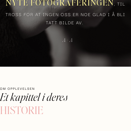
NYTE FOTOGRAFERINGEN
, TIL
TROSS FOR AT INGEN OSS ER NOE GLAD I Å BLI
TATT BILDE AV.
— A + A
OM OPPLEVELSEN
Et kapittel
i deres
HISTORIE