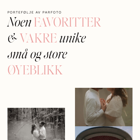
PORTEFØLJE AV PARFOTO
FAVORITTER
Noen
VAKRE
&
unike
små og store
ØYEBLIKK