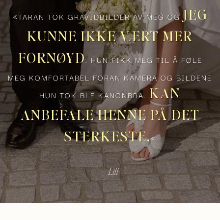
JEG
«TARAN TOK GRAVIDBILDER AV MEG OG
KUNNE IKKE VÆRT MER
FORNØYD
. HUN FIKK MEG TIL Å FØLE
MEG KOMFORTABEL FORAN KAMERA OG BILDENE
KAN
HUN TOK BLE KANONBRA.
ANBEFALE HENNE PÅ DET
STERKESTE.
«
— Lill