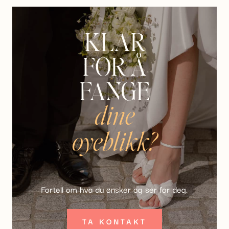
KLAR
FOR Å
FANGE
dine
øyeblikk?
Fortell om hva du ønsker og ser for deg.
TA KONTAKT