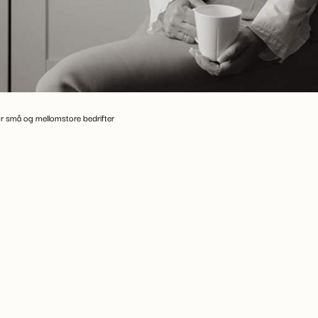
for små og mellomstore bedrifter
ltpersonforetak og små AS