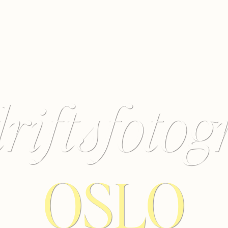
riftsfotogr
OSLO